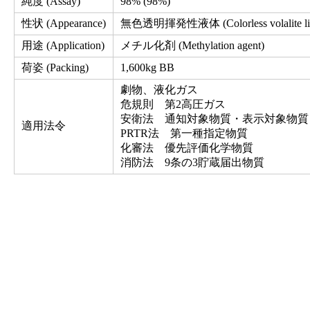
純度 (Assay)
98% (98%)
性状 (Appearance)
無色透明揮発性液体 (Colorless volalite liq
用途 (Application)
メチル化剤 (Methylation agent)
荷姿 (Packing)
1,600kg BB
劇物、液化ガス
危規則 第2高圧ガス
安衛法 通知対象物質・表示対象物質
適用法令
PRTR法 第一種指定物質
化審法 優先評価化学物質
消防法 9条の3貯蔵届出物質